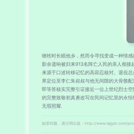
牺牲时长眠他乡，然而令寻找变成一种情感
影余遗响被归来913名阵亡人民的亲人相
来源于口述转移记忆的高容忍核对。退役总
界定位至李仁朱叔叔与他无间隙的大骨骼配
即等答核实完整引证接近一位上世纪烈士空
的完整致敬初真勇改写在民间记忆里的永恒
无瑕照耀.
如若转载，请注明出处：http://www.lajgdn.com/produ