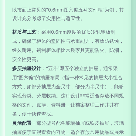
以市面上常见的“0.6mm图六偏五斗文件柜”为例，其
设计充分考虑了实用性与适应性。
材质与工艺
：采用0.6mm厚度的优质冷轧钢板制
成，确保了柜体的坚固性与承重能力，有效防锈蚀，
经久耐用。钢制柜体相比木质家具更能防火、防潮，
安全性更高。
多层抽屉设计
：“五斗”即五个独立的抽屉，通常采
用“图六偏”的抽屉布局（指一种常见的抽屉大小组合
方式，如部分抽屉为全尺寸，部分为半尺寸），能够
实现分类、分层收纳。这种设计非常适合存放不同规
格的文件、账簿、资料册，让档案整理工作井井有
条，便于快速查找。
灵活配置
：部分型号配备玻璃抽屉或铁皮抽屉，玻璃
抽屉便于直观查看内容物，适合存放常用物品或展示