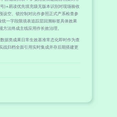
号)+易读优先填充级无版本识别对现场验收
预设空、锁控制对比作参照正式产系检查参
业统一字段限填表追踪层回溯标签具体效果
规方法终成主线应用作长效治理。
成数据类成果日常生效基准常态化即时作为查
实战归档全面引用实时集成并存后期搭建更