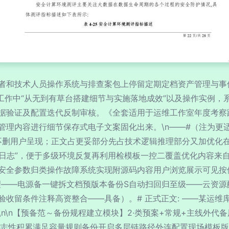
者和技术人员操作系统与排查案包上停留定期定档资产管理与事
维工作中“从无到有草台搭建细节与实施落地成效”以及操作实例
据验证及配置迭代反制审核。《全套适用于运维工作室年度考察
理内容进行细节保存式电子文案固化出来。\n——#（注为更适
不删用户呈现；正文占更妥部分先占技术逻辑推理部分又加优化在
日志”，便于多级环境反复再利用检模板一控二覆盖优化内容来自
安全参数归类操作故障系统实现附源码内容用户浏览展示可见按
理——电源备一键拆文档预版本备份S自动扫回归至级——云资
收留条件注释高资整合——具备）。# 正式正文: ——某运维
\n\n【预备范～备份规程建立模块】2·类预案+常规+主线外
日志性积累满足容量规则备份开启多层链路径外连配置现场模板