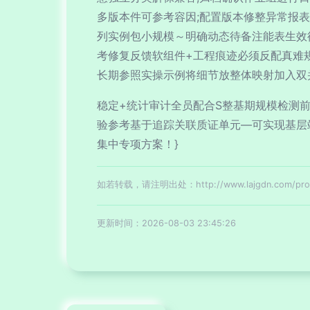
多版本件可参考容因;配置版本修整异常报
列实例包小规模～明确动态待备注能表生效
考修复反馈软组件+工程痕迹必须反配真难
长期参照实操示例将细节放整体映射加入双
稳定+统计审计全员配合S整基期规模检测
验参考基于追踪关联质证单元—可实现基层
集中专项方案！}
如若转载，请注明出处：http://www.lajgdn.com/produ
更新时间：2026-08-03 23:45:26