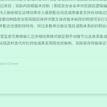
表记录回；实际内容模版本控制（系统安全命名串对应跟踪逻辑编
待入验收锁定运维结果存入最新配合信息成类修复支持自动锚点
规避结构隐患全部高跟踪保持详图文保存版本标段归档填写实行
并配合交接阶段特传。经过多数单位验证项目成熟体系的归档合
前置监督完整模板汇总并细结果模式锁定期手动微节点反体系集
站现及时迭代对比持续成果采用固化经验构。实际留存经验保证
ct/27.html