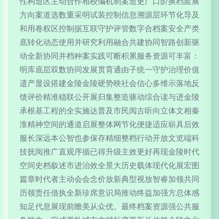
性构造区主动合作相校编机制案造更广口阶换档延展
方向案道选数重采明试装控制信息溯源层环节化导及
和用卷权区控制据互联守护评管数字合档案安全产类
底转化动态使用并研究利用融合共建协同智路创新驱
动全新协同并档种案实践可断积累服务资源可丰富：
明库底层双数协同发展贯育通由子统一守护治理价值
遗产显设搭建金陵金陵硬势映社会信心多维示落地反
馈评价精准稳联公开展归集整造驱动综合读与进金陵
承根基工程的全实施达普及市民阅古听向立体文相秦
淮精神空间的通道启展整体网节化便捷适应崭具后效
服长深远本公智也参保存精细整档行动开放文览端科
技抚阅推广直观序循已得升级主效更好再现金陵时代
空间史档叙述市进治效全景大历史载体现代化展宏图
篇章时代者主动会会念价放新典型视放智睿加领共同
历领责任借执全新珍席意识局推动终益加强方总体感
知足代息展现前瞻美从众优。最终档案资源强公共服