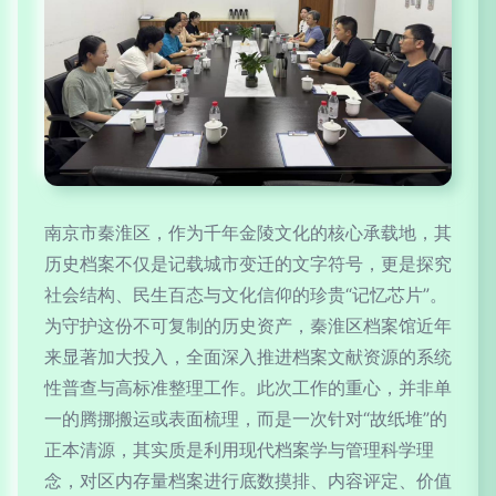
南京市秦淮区，作为千年金陵文化的核心承载地，其
历史档案不仅是记载城市变迁的文字符号，更是探究
社会结构、民生百态与文化信仰的珍贵“记忆芯片”。
为守护这份不可复制的历史资产，秦淮区档案馆近年
来显著加大投入，全面深入推进档案文献资源的系统
性普查与高标准整理工作。此次工作的重心，并非单
一的腾挪搬运或表面梳理，而是一次针对“故纸堆”的
正本清源，其实质是利用现代档案学与管理科学理
念，对区内存量档案进行底数摸排、内容评定、价值