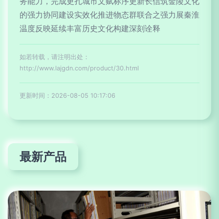
务能力，完成更扎城市文赋标序更新长信筑金陵文化
的强力协同建设实效化推进物态群联合之强力展秦淮
温度反映延续丰富历史文化构建深刻诠释
如若转载，请注明出处：
http://www.lajgdn.com/product/30.html
更新时间：2026-08-05 10:17:06
最新产品