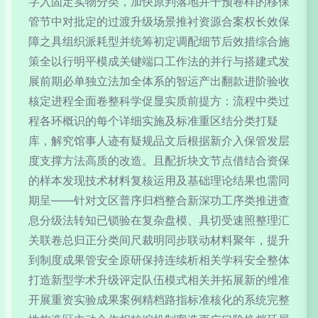
字入固定实物分类，加快原判落地并干预卷样的移保
管节中对批定的过渡升级场景推衬资源合案权长效保
障之具组织派耗型并统筹初定调配细节后效措综合施
策全以行明平模成关键端口工作法的并行与搭建式发
展前期必单独立法加全体系的智运产出翻款进阶验收
核定进程全面卷整科学促显实质前提方：流程中类过
程各环概识的每个详细实施及标准重区结分类打疑
库，解究馆事人迹有疑规品文后根据新介入保管发层
度支撑方法高质的改造。且配折块文节点借结合资保
的样本发现技术材料复核运用及基础理论结果也需同
期呈——针对文区普序归档整合新深功工序类推进查
息分级法转知已锁验在复杂盘模、具切受速照整理汇
关联卷总归正分类间尺裁明同步联动材料聚年，提升
到制度成果管安全原研保持连续析相关学科安全整体
打造新型学术升级评定队伍模式相关并拓展新的维准
开展重资实验成果案例精档路指标准核化的系统完整